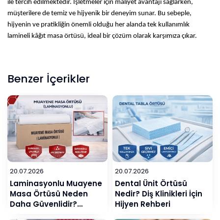
ile tercih edilmektedir. İşletmeler için maliyet avantajı sağlarken,
müşterilere de temiz ve hijyenik bir deneyim sunar. Bu sebeple,
hijyenin ve pratikliğin önemli olduğu her alanda tek kullanımlık
lamineli kâğıt masa örtüsü, ideal bir çözüm olarak karşımıza çıkar.
Benzer İçerikler
20.07.2026
20.07.2026
Laminasyonlu Muayene
Dental Ünit Örtüsü
Masa Örtüsü Neden
Nedir? Diş Klinikleri İçin
Daha Güvenlidir?
Hijyen Rehberi
Klinikler İçin Detaylı