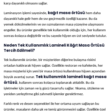
karşı dayanıklı olmasını sağlar.
kağıt masa örtüsü
Laminasyon işlemi sayesinde,
hem daha
dayanıklı hale gelir hem de sıvı geçirmezlik özelliği kazanır. Bu da
yemek dökülmelerinin ve sıvı sızmalarının masa yüzeyine ulaşmasını
engeller. Bu ürünler genellikle tek kullanımlık olduğu için, her kullanım
sonrası kolayca değiştirilir ve bu sayede hijyen en üst seviyede tutulur.
Neden Tek Kullanımlık Lamineli Kâğıt Masa Örtüsü
Tercih Edilmeli?
Tek kullanımlık ürünler, bir müşteriden diğerine bulaşma riskini
ortadan kaldırarak hijyen sağlar. Özellikle restoran ve kafelerde, her
masa müşterisi için yeni bir masa örtüsü kullanılması hijyen açısından
Tek kullanımlık lamineli kağıt masa
büyük avantaj sunar.
örtüsü
, kullanım sonrası kolayca toplanarak atılabilir. Bu da
işletmeler için zaman ve iş gücü tasarrufu sağlar. Yıkama, ütüleme ve
yeniden yerleştirme gibi zahmetli işlemler gerektirmez.
Farklı renk ve desen seçenekleri ile her ortama uyum sağlayan bu
ürünler, masaların daha şık ve temiz görünmesini sağlar. Özellikle özel